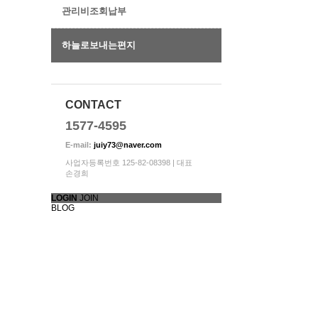
관리비조회납부
하늘로보내는편지
번호
835
CONTACT
1577-4595
834
E-mail:
juiy73@naver.com
사업자등록번호 125-82-08398 | 대표
손경희
833
LOGIN
JOIN
BLOG
832
831
830