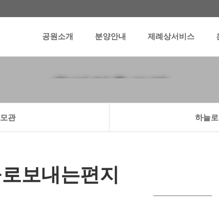
공원소개
분양안내
제례상서비스
온라인추모관
모관
하늘로
늘로보내는편지