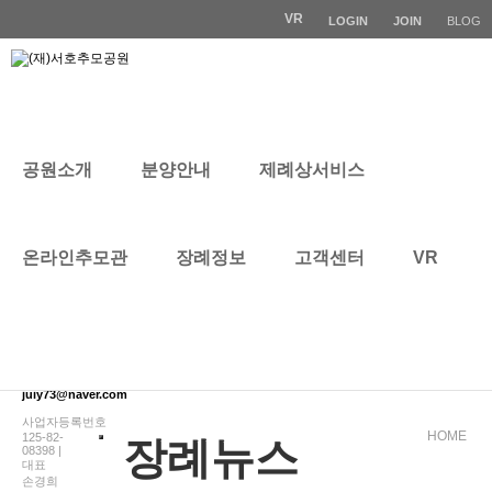
VR
LOGIN
JOIN
BLOG
공원소개
분양안내
제례상서비스
장례뉴스
온라인추모관
장례정보
고객센터
VR
CONTACT
1577-
4595
E-mail:
juiy73@naver.com
사업자등록번호
HOME
125-82-
장례뉴스
08398 |
대표
손경희